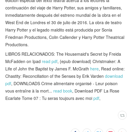
edición especial del texto teatral acerca a los lectores la
continuación del viaje de Harry Potter, sus amigos y familiares,
inmediatamente después del estreno mundial de la obra en el
West End de Londres el 30 de julio de 2016. La obra de teatro
Harry Potter y el legado maldito está producida por Sonia
Friedman Productions, Colin Callender y Harry Potter Theatrical
Productions.
LIBROS RELACIONADOS: The Housemaid's Secret by Freida
McFadden on Ipad
read pdf
, {epub download} Christmaker: A
Life of John the Baptist by James F. McGrath
here
, Read online:
Chastity: Reconciliation of the Senses by Erik Varden
download
pdf
, DOWNLOADS Crime alimentaire organisé - Leur poison
vous entraîne à la mort...
read book
, Download PDF La Rose
Ecarlate Tome 07 : Tu seras toujours avec moi
pdf
,