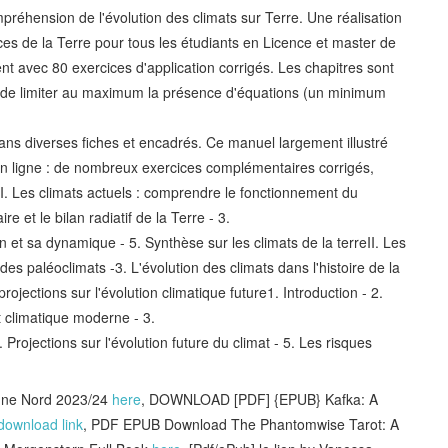
préhension de l'évolution des climats sur Terre. Une réalisation
es de la Terre pour tous les étudiants en Licence et master de
t avec 80 exercices d'application corrigés. Les chapitres sont
t de limiter au maximum la présence d'équations (un minimum
dans diverses fiches et encadrés. Ce manuel largement illustré
n ligne : de nombreux exercices complémentaires corrigés,
. Les climats actuels : comprendre le fonctionnement du
e et le bilan radiatif de la Terre - 3.
 et sa dynamique - 5. Synthèse sur les climats de la terreII. Les
 des paléoclimats -3. L'évolution des climats dans l'histoire de la
ojections sur l'évolution climatique future1. Introduction - 2.
 climatique moderne - 3.
ojections sur l'évolution future du climat - 5. Les risques
agne Nord 2023/24
here
, DOWNLOAD [PDF] {EPUB} Kafka: A
download link
, PDF EPUB Download The Phantomwise Tarot: A