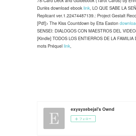
78-Card Deck and Guidebook (Tarot Cards) by Eri
Duriès download ebook
link
, LO QUE SABE LA SEÑ
Replicant ver.1.22474487139.: Project Gestalt Reco
[Pdf]> The Kiss Countdown by Etta Easton
downloa
SENSEI: DIALOGOS CON MAESTROS DEL VIDEOJ
[Kindle] TODOS LOS ENTIERROS DE LA FAMILIA 
mots Préquel
link
,
exysyxebejal's Ownd
フォロー