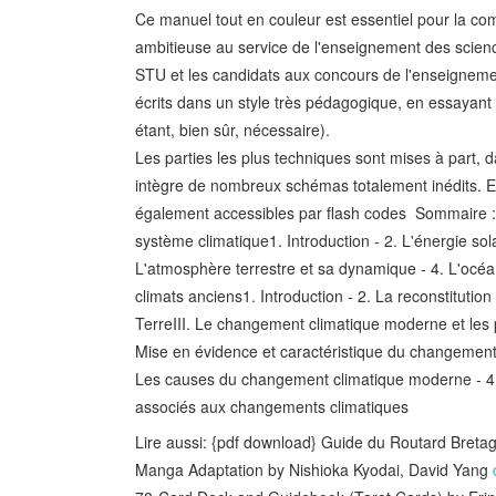
Ce manuel tout en couleur est essentiel pour la com
ambitieuse au service de l'enseignement des scienc
STU et les candidats aux concours de l'enseignemen
écrits dans un style très pédagogique, en essayan
étant, bien sûr, nécessaire).
Les parties les plus techniques sont mises à part, 
intègre de nombreux schémas totalement inédits. E
également accessibles par flash codes Sommaire :I
système climatique1. Introduction - 2. L'énergie solair
L'atmosphère terrestre et sa dynamique - 4. L'océan
climats anciens1. Introduction - 2. La reconstitution
TerreIII. Le changement climatique moderne et les pr
Mise en évidence et caractéristique du changement
Les causes du changement climatique moderne - 4. Pr
associés aux changements climatiques
Lire aussi: {pdf download} Guide du Routard Bret
Manga Adaptation by Nishioka Kyodai, David Yang