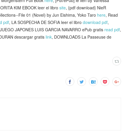
n Morgenstern Full Book
here
, [Pdf/ePub] le lien by Vanessa
ORITA KIM EBOOK leer el libro
site
, {pdf download} NieR
llections--File 01 (Novel) by Jun Eishima, Yoko Taro
here
, Read
d pdf
, LA SOSPECHA DE SOFIA leer el libro
download pdf
,
UEGO JAPONES LUIS GARCIA NAVARRO ePub gratis
read pdf
,
DURAN descargar gratis
link
, DOWNLOADS La Passeuse de