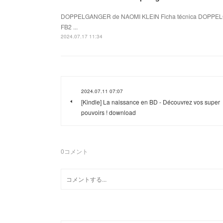
DOPPELGANGER de NAOMI KLEIN Ficha técnica DOPPELG
FB2 ...
2024.07.17 11:34
2024.07.11 07:07
[Kindle] La naissance en BD - Découvrez vos super
pouvoirs ! download
0
コメント