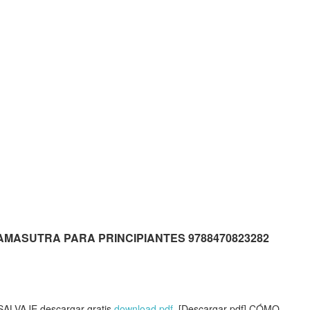
is KAMASUTRA PARA PRINCIPIANTES 9788470823282
LVAJE descargar gratis
download pdf
, [Descargar pdf] CÓMO