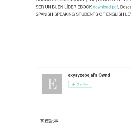
SER UN BUEN LÍDER EBOOK
download pdf
, Des
SPANISH-SPEAKING STUDENTS OF ENGLISH LEV
exysyxebejal's Ownd
フォロー
関連記事